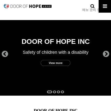
메뉴 준비 중입니다.
f children with a disability
Education tha
R OF HOPE INC
G
View more
DOOR OF HOPE INC