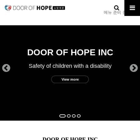
메뉴 준비 중입니다.
afety of children with a disability
Educat
DOOR OF HOPE INC
View more
DOOR OF HOPE INC