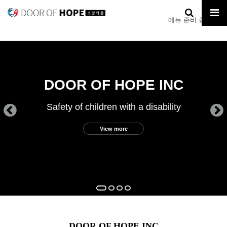
메뉴 준비 중입니다.
Safety of children with a disability
Ed
DOOR OF HOPE INC
View more
DOOR OF HOPE INC